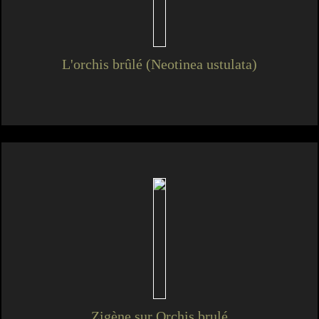
L'orchis brûlé (Neotinea ustulata)
Zigène sur Orchis brulé