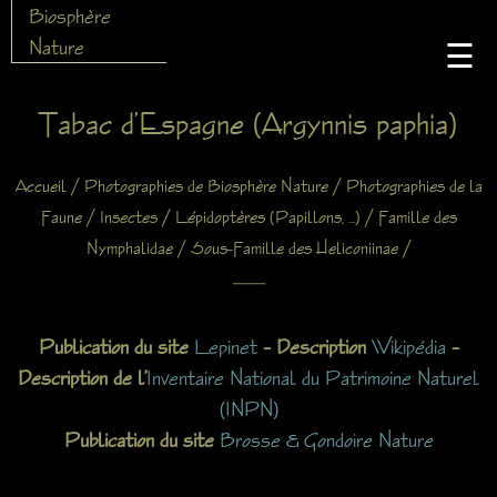
Biosphère
Nature
☰
Tabac d’Espagne (Argynnis paphia)
/
/
Accueil
Photographies de Biosphère Nature
Photographies de la
/
/
/
Faune
Insectes
Lépidoptères (Papillons, ...)
Famille des
/
/
Nymphalidae
Sous-Famille des Heliconiinae
X
Publication du site
Lepinet
– Description
Wikipédia
–
Description de l’
Inventaire National du Patrimoine Naturel
(INPN)
Publication du site
Brosse & Gondoire Nature