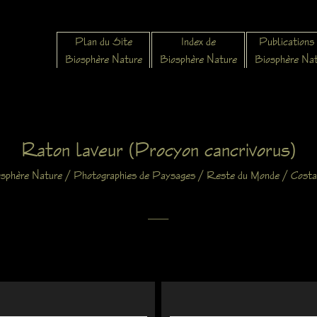
Plan du Site
Index de
Publications
Biosphère Nature
Biosphère Nature
Biosphère Na
Raton laveur (Procyon cancrivorus)
/
/
/
osphère Nature
Photographies de Paysages
Reste du Monde
Costa
X