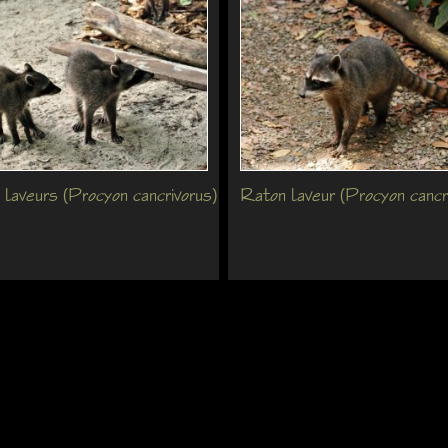
laveurs (Procyon cancrivorus)
Raton laveur (Procyon cancr