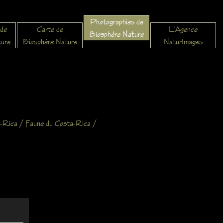
Photographies de
 de
Carte de
L’Agence
Biosphère Nature
ture
Biosphère Nature
NaturImages
/
/
-Rica
Faune du Costa-Rica