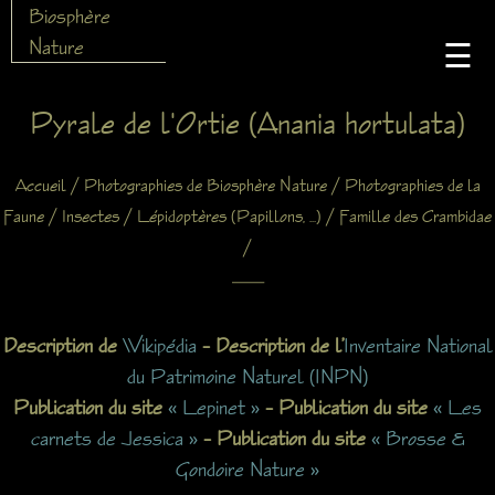
Biosphère
Nature
☰
Pyrale de l'Ortie (Anania hortulata)
/
/
Accueil
Photographies de Biosphère Nature
Photographies de la
/
/
/
Faune
Insectes
Lépidoptères (Papillons, ...)
Famille des Crambidae
/
X
Description de
Wikipédia
– Description de l’
Inventaire National
du Patrimoine Naturel (INPN)
Publication du site
« Lepinet »
–
Publication du site
« Les
carnets de Jessica »
– Publication du site
« Brosse &
Gondoire Nature »