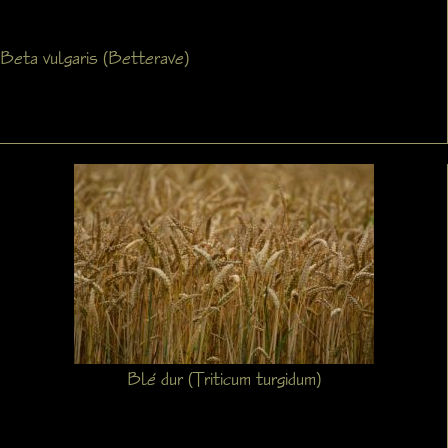
Beta vulgaris (Betterave)
Blé dur (Triticum turgidum)