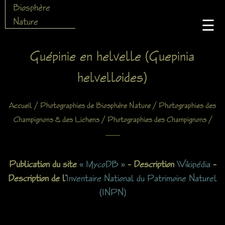
Biosphère
Nature
☰
Guépinie en helvelle (Guepinia
helvelloides)
/
/
Accueil
Photographies de Biosphère Nature
Photographies des
/
/
Champignons & des Lichens
Photographies des Champignons
X
Publication du site
« MycoDB »
– Description
Wikipédia
–
Description de l’
Inventaire National du Patrimoine Naturel
(INPN)