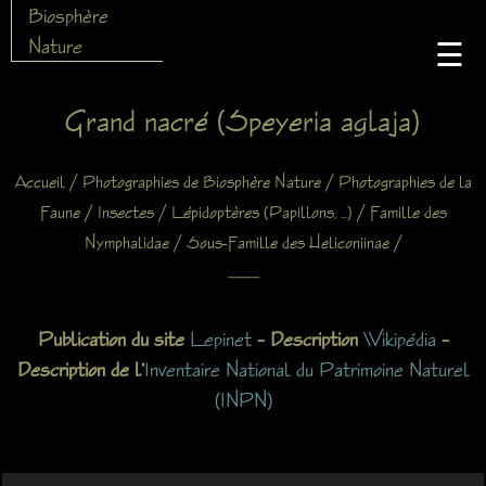
Biosphère
Nature
☰
Grand nacré (Speyeria aglaja)
/
/
Accueil
Photographies de Biosphère Nature
Photographies de la
/
/
/
Faune
Insectes
Lépidoptères (Papillons, ...)
Famille des
/
/
Nymphalidae
Sous-Famille des Heliconiinae
X
Publication du site
Lepinet
– Description
Wikipédia
–
Description de l'
Inventaire National du Patrimoine Naturel
(INPN)