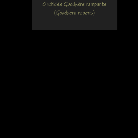
Orchidée Goodyère rampante
(Goodyera repens)