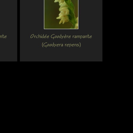
nte
Orchidée Goodyère rampante
(Goodyera repens)