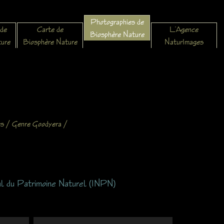
Photographies de
 de
Carte de
L’Agence
Biosphère Nature
ture
Biosphère Nature
NaturImages
/
/
es
Genre Goodyera
al du Patrimoine Naturel (INPN)