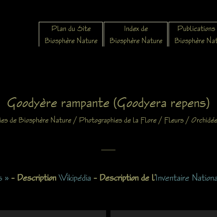
Plan du Site
Index de
Publications
Biosphère Nature
Biosphère Nature
Biosphère Na
Goodyère rampante (Goodyera repens)
/
/
/
ies de Biosphère Nature
Photographies de la Flore
Fleurs
Orchidé
X
s »
– Description
Wikipédia
– Description de l’
Inventaire Nation