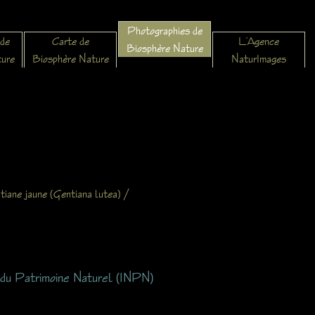
Photographies de
 de
Carte de
L’Agence
Biosphère Nature
ture
Biosphère Nature
NaturImages
/
tiane jaune (Gentiana lutea)
l du Patrimoine Naturel (INPN)