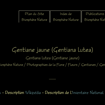
Plan du Site
Index de
Publications
Biosphère Nature
Biosphère Nature
Biosphère Na
Gentiane jaune (Gentiana lutea)
Gentiana lutea (Gentiane jaune)
/
/
/
/
iosphère Nature
Photographies de la Flore
Fleurs
Gentianes
Gen
X
s
– Description
Wikipédia
– Description de l'
Inventaire Nationa