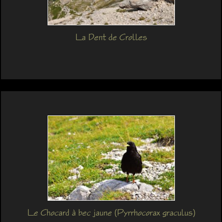
La Dent de Crolles
Le Chocard à bec jaune (Pyrrhocorax graculus)