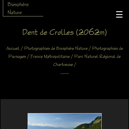
Biosphère
Nature
☰
Dent de Crolles (2062m)
/
/
Accueil
Photographies de Biosphère Nature
Photographies de
/
/
Paysages
France Métropolitaine
Parc Naturel Régional de
/
Chartreuse
X