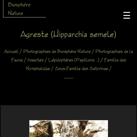
Biosphère
Nature
☰
Agreste (Hipparchia semele)
/
/
Accueil
Photographies de Biosphère Nature
Photographies de la
/
/
/
Faune
Insectes
Lépidoptères (Papillons, ...)
Famille des
/
/
Nymphalidae
Sous-Famille des Satyrinae
X