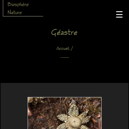
Biosphère
Nature
☰
Géastre
/
Accueil
X